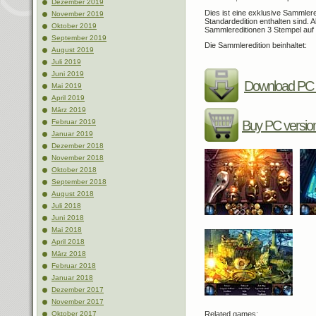
Dezember 2019
Dies ist eine exklusive Sammleredi
November 2019
Standardedition enthalten sind. 
Oktober 2019
Sammlereditionen 3 Stempel auf
September 2019
Die Sammleredition beinhaltet:
August 2019
Juli 2019
Juni 2019
Download PC 
Mai 2019
April 2019
März 2019
Buy PC versio
Februar 2019
Januar 2019
Dezember 2018
November 2018
Oktober 2018
September 2018
August 2018
Juli 2018
Juni 2018
Mai 2018
April 2018
März 2018
Februar 2018
Januar 2018
Dezember 2017
November 2017
Related games:
Oktober 2017