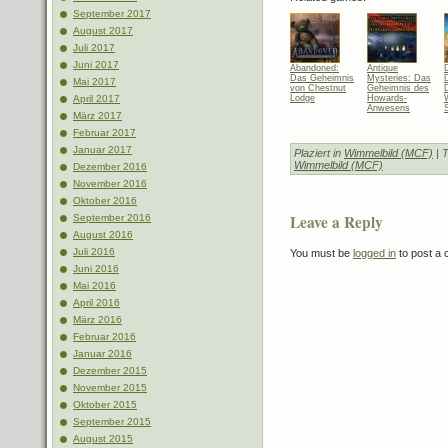
September 2017
August 2017
Juli 2017
Juni 2017
Abandoned:
Antique
Das Geheimnis
Mysteries: Das
Mai 2017
von Chestnut
Geheimnis des
Lodge
Howards-
April 2017
Anwesens
März 2017
Februar 2017
Januar 2017
Plaziert in
Wimmelbild (MCF)
| 
Wimmelbild (MCF)
Dezember 2016
November 2016
Oktober 2016
Leave a Reply
September 2016
August 2016
Juli 2016
You must be
logged in
to post a
Juni 2016
Mai 2016
April 2016
März 2016
Februar 2016
Januar 2016
Dezember 2015
November 2015
Oktober 2015
September 2015
August 2015