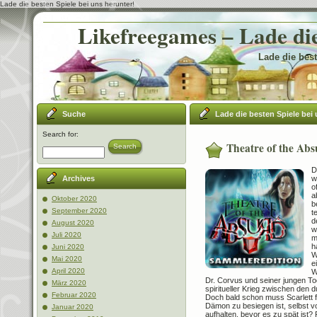
Lade die besten Spiele bei uns herunter!
Likefreegames – Lade die
Lade die best
Suche
Lade die besten Spiele bei 
Search for:
Theatre of the Abs
Search
D
w
Archives
o
a
Oktober 2020
b
September 2020
t
d
August 2020
w
Juli 2020
m
h
Juni 2020
W
Mai 2020
e
April 2020
W
Dr. Corvus und seiner jungen To
März 2020
spiritueller Krieg zwischen den 
Februar 2020
Doch bald schon muss Scarlett fe
Dämon zu besiegen ist, selbst 
Januar 2020
aufhalten, bevor es zu spät ist? 