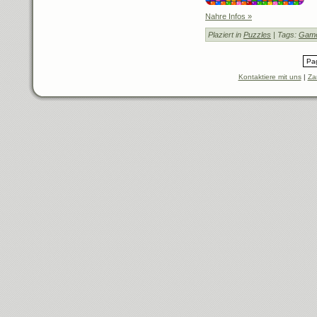
Nahre Infos »
Plaziert in
Puzzles
| Tags:
Game
Pag
Kontaktiere mit uns
|
Za