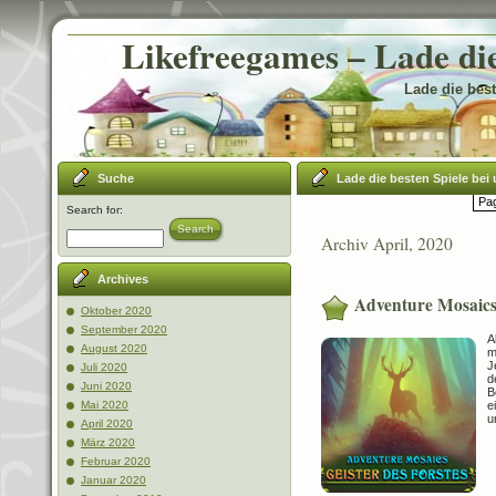
Likefreegames – Lade die
Lade die best
Suche
Lade die besten Spiele bei 
Pag
Search for:
Search
Archiv April, 2020
Archives
Adventure Mosaics:
Oktober 2020
September 2020
A
August 2020
m
J
Juli 2020
d
Juni 2020
B
e
Mai 2020
u
April 2020
März 2020
Februar 2020
Januar 2020