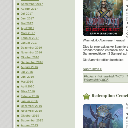
September 2017
N
August 2017
e
k
Juli 2017
E
Juni 2017
Z
D
Mai 2017
z
April 2017
L
März 2017
K
e
Februar 2017
Wimmelbild-Abenteuer heraus!
Januar 2017
Dies ist eine exklusive Sammleredi
Dezember 2016
Standardedition enthalten sind. 
November 2016
Sammlereditionen 3 Stempel auf
Oktober 2016
Die Sammleredition beinhaltet:
September 2016
August 2016
Nahre Infos »
Juli 2016
Plaziert in
Wimmelbild (MCF)
| 
Juni 2016
Wimmelbild (MCF)
Mai 2016
April 2016
März 2016
Redemption Cemete
Februar 2016
Januar 2016
A
Dezember 2015
d
November 2015
N
Oktober 2015
e
September 2015
k
E
August 2015
Z