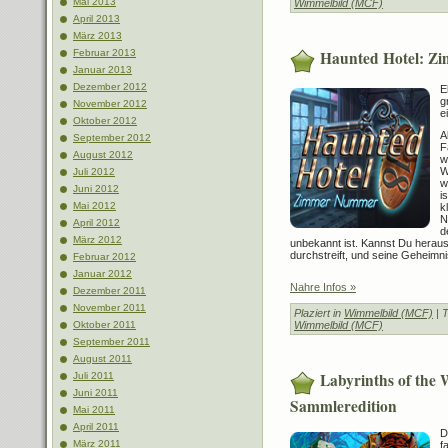
Mai 2013
Wimmelbild (MCF)
April 2013
März 2013
Haunted Hotel: Z
Februar 2013
Januar 2013
Dezember 2012
E
g
November 2012
e
Oktober 2012
A
September 2012
F
August 2012
w
W
Juli 2012
w
Juni 2012
i
Mai 2012
k
N
April 2012
d
März 2012
unbekannt ist. Kannst Du heraus
durchstreift, und seine Geheimni
Februar 2012
Januar 2012
Nahre Infos »
Dezember 2011
November 2011
Plaziert in
Wimmelbild (MCF)
| 
Wimmelbild (MCF)
Oktober 2011
September 2011
August 2011
Labyrinths of the W
Juli 2011
Juni 2011
Sammleredition
Mai 2011
April 2011
D
März 2011
f