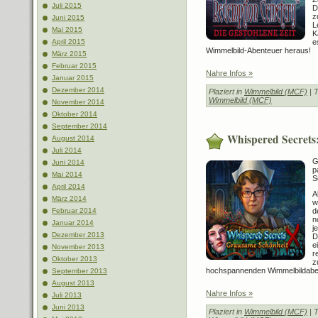
Juli 2015
D
z
Juni 2015
L
Mai 2015
K
e
April 2015
Wimmelbild-Abenteuer heraus!
März 2015
Februar 2015
Nahre Infos »
Januar 2015
Dezember 2014
Plaziert in
Wimmelbild (MCF)
| 
Wimmelbild (MCF)
November 2014
Oktober 2014
September 2014
Whispered Secrets
August 2014
Juli 2014
G
Juni 2014
p
Mai 2014
S
April 2014
A
März 2014
w
d
Februar 2014
n
Januar 2014
j
Dezember 2013
D
e
November 2013
r
Oktober 2013
z
hochspannenden Wimmelbildabe
September 2013
August 2013
Nahre Infos »
Juli 2013
Juni 2013
Plaziert in
Wimmelbild (MCF)
| 