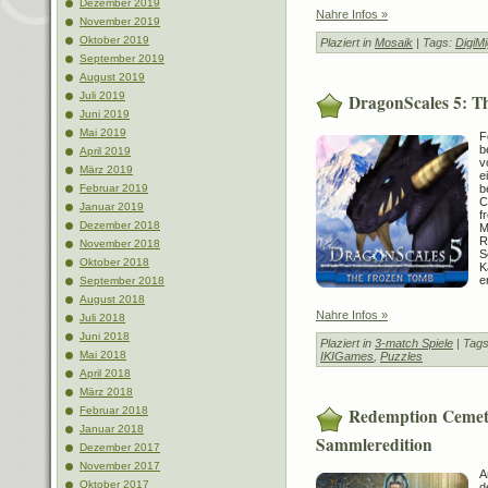
Dezember 2019
Nahre Infos »
November 2019
Oktober 2019
Plaziert in
Mosaik
| Tags:
DigiMi
September 2019
August 2019
Juli 2019
DragonScales 5: T
Juni 2019
Mai 2019
F
b
April 2019
v
März 2019
e
b
Februar 2019
C
Januar 2019
f
Dezember 2018
M
R
November 2018
S
Oktober 2018
K
e
September 2018
August 2018
Nahre Infos »
Juli 2018
Juni 2018
Plaziert in
3-match Spiele
| Tag
Mai 2018
IKIGames
,
Puzzles
April 2018
März 2018
Redemption Cemete
Februar 2018
Januar 2018
Sammleredition
Dezember 2017
November 2017
A
Oktober 2017
d