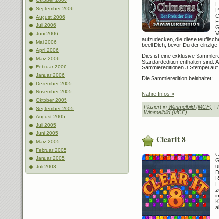
Oktober 2006
F
September 2006
P
C
August 2006
E
Juli 2006
G
V
Juni 2006
aufzudecken, die diese teuflisc
Mai 2006
beeil Dich, bevor Du der einzige 
April 2006
Dies ist eine exklusive Sammleredi
März 2006
Standardedition enthalten sind. 
Februar 2006
Sammlereditionen 3 Stempel auf
Januar 2006
Die Sammleredition beinhaltet:
Dezember 2005
November 2005
Nahre Infos »
Oktober 2005
Plaziert in
Wimmelbild (MCF)
| 
September 2005
Wimmelbild (MCF)
August 2005
Juli 2005
Juni 2005
ClearIt 8
März 2005
Februar 2005
C
Januar 2005
G
u
Juli 2003
D
R
F
z
i
K
a