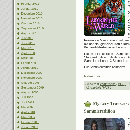
T
Februar 2011
G
Januar 2011
D
Dezember 2010
T
November 2010
v
d
Oktober 2010
E
September 2010
h
e
August 2010
v
Juli 2010
Prinzessin Manu retten und den 
Juni 2010
mit der Neugier einer Katze und 
Wimmelbild-Abenteuer heraus.
Mai 2010
April 2010
Dies ist eine exklusive Sammleredi
Standardedition enthalten sind. 
März 2010
Sammlereditionen 3 Stempel auf
Februar 2010
Die Sammleredition beinhaltet:
Januar 2010
Dezember 2009
Nahre Infos »
November 2009
Oktober 2009
Plaziert in
Wimmelbild (MCF)
| 
Wimmelbild (MCF)
September 2009
August 2009
Juli 2009
Mystery Trackers:
Juni 2009
Mai 2009
Sammleredition
April 2009
März 2009
E
n
Februar 2009
T
Januar 2009