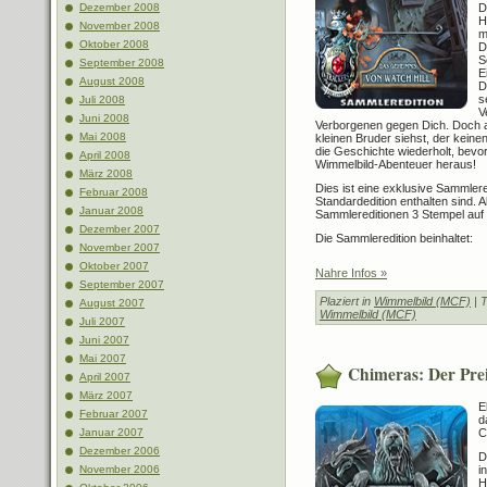
D
Dezember 2008
H
November 2008
m
Oktober 2008
D
S
September 2008
E
August 2008
D
s
Juli 2008
V
Juni 2008
Verborgenen gegen Dich. Doch a
Mai 2008
kleinen Bruder siehst, der keine
die Geschichte wiederholt, bevo
April 2008
Wimmelbild-Abenteuer heraus!
März 2008
Dies ist eine exklusive Sammleredi
Februar 2008
Standardedition enthalten sind. 
Januar 2008
Sammlereditionen 3 Stempel auf
Dezember 2007
Die Sammleredition beinhaltet:
November 2007
Oktober 2007
Nahre Infos »
September 2007
Plaziert in
Wimmelbild (MCF)
| 
August 2007
Wimmelbild (MCF)
Juli 2007
Juni 2007
Mai 2007
Chimeras: Der Pre
April 2007
März 2007
E
Februar 2007
d
Januar 2007
C
Dezember 2006
D
November 2006
i
H