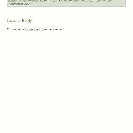
Plaziert in
Wimmelbild (MCF)
| Tags:
Games for Windows
,
Lazy Turtle Game
,
Wimmelbild (MCF)
Leave a Reply
You must be
logged in
to post a comment.