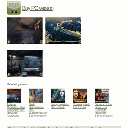
Buy PC version
Related games:
Antique
Dark
Living Legends:
Runaway With
Secrets of the
Mysteries: Das
Dimensions:
Die Eisrose
The Circus
Seas: Der
Geheimnis des
Das
Fliegende
Howards-
Wachsmuseum
Holländer
Anwesens
Sammleredition
Sammleredition