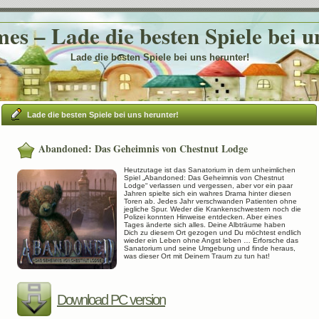
es – Lade die besten Spiele bei u
Lade die besten Spiele bei uns herunter!
Lade die besten Spiele bei uns herunter!
Abandoned: Das Geheimnis von Chestnut Lodge
Heutzutage ist das Sanatorium in dem unheimlichen
Spiel „Abandoned: Das Geheimnis von Chestnut
Lodge“ verlassen und vergessen, aber vor ein paar
Jahren spielte sich ein wahres Drama hinter diesen
Toren ab. Jedes Jahr verschwanden Patienten ohne
jegliche Spur. Weder die Krankenschwestern noch die
Polizei konnten Hinweise entdecken. Aber eines
Tages änderte sich alles. Deine Albträume haben
Dich zu diesem Ort gezogen und Du möchtest endlich
wieder ein Leben ohne Angst leben … Erforsche das
Sanatorium und seine Umgebung und finde heraus,
was dieser Ort mit Deinem Traum zu tun hat!
Download PC version