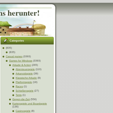
ns herunter!
Categories
(835)
(835)
Casual games
(3393)
Games for Windows
(3393)
Arkade & Action
(265)
Abenteuerspiele
(110)
Arkanoidspiele
(39)
Klassische Arkade
(9)
Platformspiele
(18)
Races
(1)
Schießenspiele
(27)
Tetris
(1)
Gegen-die-Zeit
(556)
Kartenspiele und Boardspiele
(136)
Casinospiele
(8)