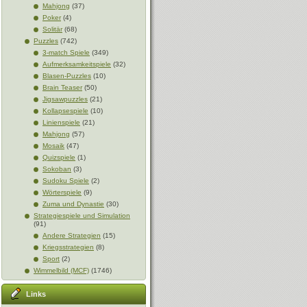
Mahjong
(37)
Poker
(4)
Solitär
(68)
Puzzles
(742)
3-match Spiele
(349)
Aufmerksamkeitspiele
(32)
Blasen-Puzzles
(10)
Brain Teaser
(50)
Jigsawpuzzles
(21)
Kollapsespiele
(10)
Linienspiele
(21)
Mahjong
(57)
Mosaik
(47)
Quizspiele
(1)
Sokoban
(3)
Sudoku Spiele
(2)
Wörterspiele
(9)
Zuma und Dynastie
(30)
Strategiespiele und Simulation
(91)
Andere Strategien
(15)
Kriegsstrategien
(8)
Sport
(2)
Wimmelbild (MCF)
(1746)
Links