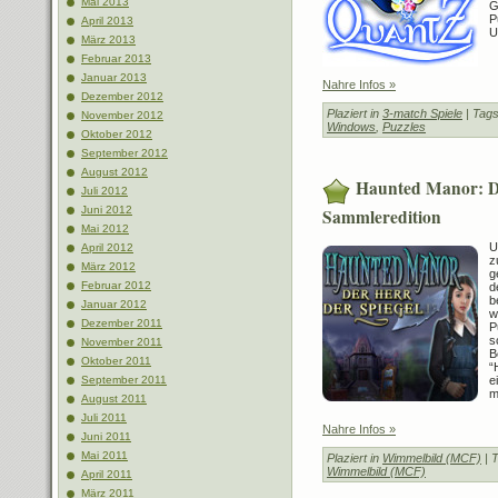
Mai 2013
G
P
April 2013
U
März 2013
Februar 2013
Januar 2013
Nahre Infos »
Dezember 2012
Plaziert in
3-match Spiele
| Tag
November 2012
Windows
,
Puzzles
Oktober 2012
September 2012
August 2012
Haunted Manor: De
Juli 2012
Juni 2012
Sammleredition
Mai 2012
U
April 2012
z
März 2012
g
Februar 2012
d
b
Januar 2012
w
Dezember 2011
P
s
November 2011
B
Oktober 2011
“
e
September 2011
m
August 2011
Juli 2011
Nahre Infos »
Juni 2011
Mai 2011
Plaziert in
Wimmelbild (MCF)
| 
Wimmelbild (MCF)
April 2011
März 2011