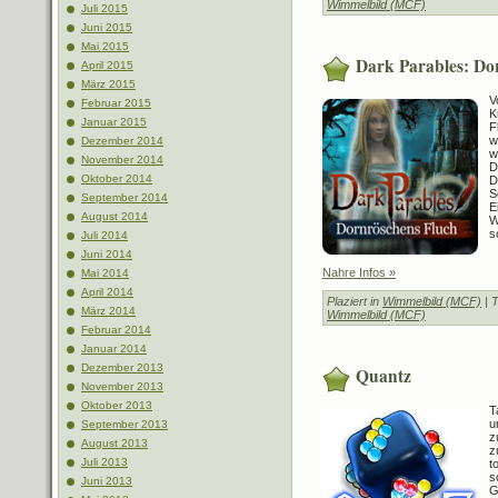
Wimmelbild (MCF)
Juli 2015
Juni 2015
Mai 2015
Dark Parables: Do
April 2015
März 2015
V
Februar 2015
K
Januar 2015
F
w
Dezember 2014
w
November 2014
D
Oktober 2014
D
S
September 2014
E
August 2014
W
s
Juli 2014
Juni 2014
Nahre Infos »
Mai 2014
April 2014
Plaziert in
Wimmelbild (MCF)
| 
März 2014
Wimmelbild (MCF)
Februar 2014
Januar 2014
Dezember 2013
Quantz
November 2013
Oktober 2013
T
u
September 2013
z
August 2013
z
Juli 2013
t
s
Juni 2013
G