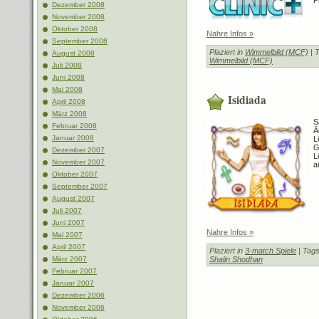
P
Dezember 2008
November 2008
Oktober 2008
Nahre Infos »
September 2008
Plaziert in
Wimmelbild (MCF)
| 
August 2008
Wimmelbild (MCF)
Juli 2008
Juni 2008
Mai 2008
Isidiada
April 2008
März 2008
S
Februar 2008
Ä
Januar 2008
L
G
Dezember 2007
L
November 2007
a
Oktober 2007
September 2007
August 2007
Juli 2007
Juni 2007
Nahre Infos »
Mai 2007
April 2007
Plaziert in
3-match Spiele
| Tag
März 2007
Shalin Shodhan
Februar 2007
Januar 2007
Dezember 2006
November 2006