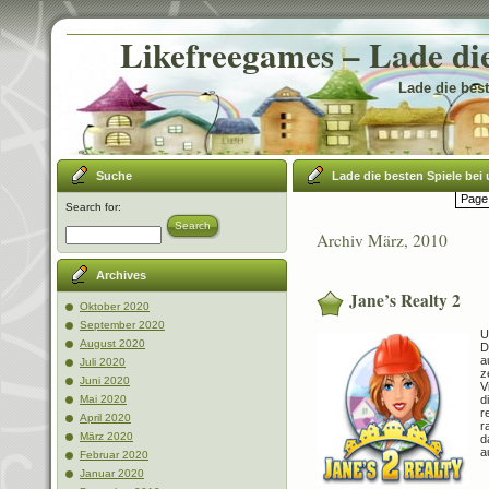
Likefreegames – Lade die
Lade die best
Suche
Lade die besten Spiele bei 
Page 
Search for:
Search
Archiv März, 2010
Archives
Jane’s Realty 2
Oktober 2020
September 2020
U
August 2020
D
a
Juli 2020
z
Juni 2020
V
d
Mai 2020
r
April 2020
r
März 2020
d
a
Februar 2020
Januar 2020