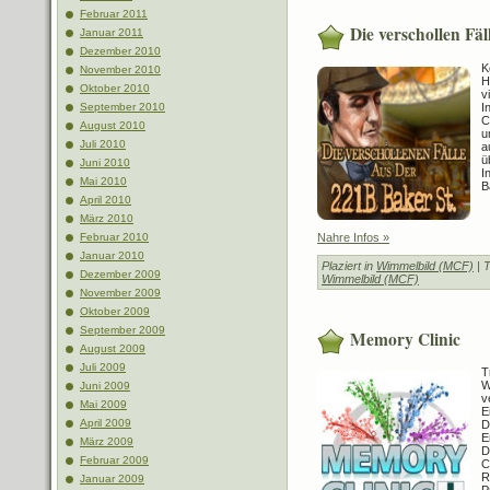
Februar 2011
Die verschollen Fäl
Januar 2011
Dezember 2010
K
November 2010
H
Oktober 2010
v
I
September 2010
C
August 2010
u
Juli 2010
a
ü
Juni 2010
I
Mai 2010
B
April 2010
März 2010
Nahre Infos »
Februar 2010
Januar 2010
Plaziert in
Wimmelbild (MCF)
| 
Dezember 2009
Wimmelbild (MCF)
November 2009
Oktober 2009
September 2009
Memory Clinic
August 2009
Juli 2009
T
W
Juni 2009
v
Mai 2009
E
April 2009
D
E
März 2009
D
Februar 2009
C
R
Januar 2009