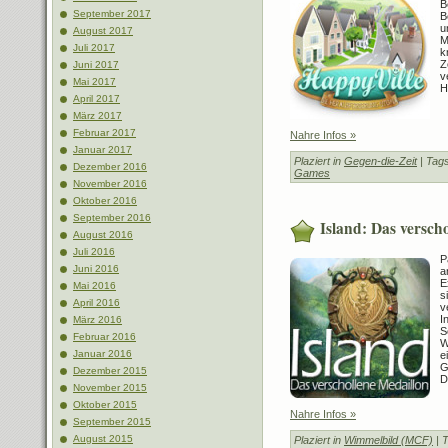
B
September 2017
B
u
August 2017
M
Juli 2017
k
Z
Juni 2017
v
Mai 2017
H
April 2017
März 2017
Februar 2017
Nahre Infos »
Januar 2017
Plaziert in
Gegen-die-Zeit
| Tag
Dezember 2016
Games
November 2016
Oktober 2016
September 2016
Island: Das versch
August 2016
Juli 2016
P
Juni 2016
a
E
Mai 2016
s
April 2016
v
I
März 2016
S
Februar 2016
W
Januar 2016
e
G
Dezember 2015
D
November 2015
Oktober 2015
Nahre Infos »
September 2015
August 2015
Plaziert in
Wimmelbild (MCF)
| 