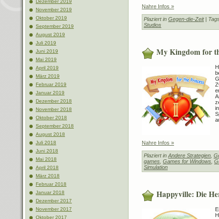
Dezember 2019
Nahre Infos »
November 2019
Oktober 2019
Plaziert in
Gegen-die-Zeit
| Tag
Studios
September 2019
August 2019
Juli 2019
My Kingdom for th
Juni 2019
Mai 2019
H
April 2019
b
März 2019
G
Z
Februar 2019
e
Januar 2019
A
Dezember 2018
z
i
November 2018
S
Oktober 2018
a
September 2018
August 2018
Nahre Infos »
Juli 2018
Juni 2018
Plaziert in
Andere Strategien
,
Ge
Mai 2018
games
,
Games for Windows
,
G
Simulation
April 2018
März 2018
Februar 2018
Happyville: Die H
Januar 2018
Dezember 2017
E
November 2017
H
Oktober 2017