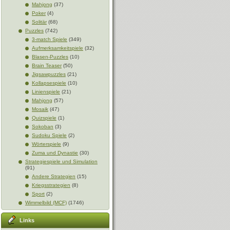
Mahjong
(37)
Poker
(4)
Solitär
(68)
Puzzles
(742)
3-match Spiele
(349)
Aufmerksamkeitspiele
(32)
Blasen-Puzzles
(10)
Brain Teaser
(50)
Jigsawpuzzles
(21)
Kollapsespiele
(10)
Linienspiele
(21)
Mahjong
(57)
Mosaik
(47)
Quizspiele
(1)
Sokoban
(3)
Sudoku Spiele
(2)
Wörterspiele
(9)
Zuma und Dynastie
(30)
Strategiespiele und Simulation
(91)
Andere Strategien
(15)
Kriegsstrategien
(8)
Sport
(2)
Wimmelbild (MCF)
(1746)
Links