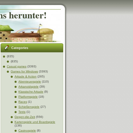
ns herunter!
Categories
(835)
(835)
Casual games
(3393)
Games for Windows
(3393)
Arkade & Action
(265)
Abenteuerspiele
(110)
Arkanoidspiele
(39)
Klassische Arkade
(9)
Platformspiele
(18)
Races
(1)
Schießenspiele
(27)
Tetris
(1)
Gegen-die-Zeit
(556)
Kartenspiele und Boardspiele
(136)
Casinospiele
(8)