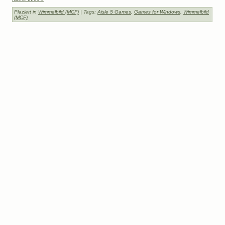
Plaziert in
Wimmelbild (MCF)
| Tags:
Aisle 5 Games
,
Games for Windows
,
Wimmelbild
(MCF)