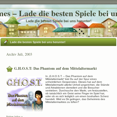
es – Lade die besten Spiele bei u
Lade die besten Spiele bei uns herunter!
Lade die besten Spiele bei uns herunter!
Archiv Juli, 2003
G.H.O.S.T: Das Phantom auf dem Mittelaltermarkt
In „G.H.O.S.T. – Das Phantom auf dem
Mittelaltermarkt“ bist Du auf der Spur eines
unheimlichen Gespenstes. Dieses hat auf dem
Mittelaltermarkt allerlei Unheil angerichtet, die Stände
und Attraktionen demoliert und die Besucher
vertrieben. Durchsuche den Markt, um festzustellen,
ob tatsächlich ein Geist seine Finger im Spiel hat,
oder ob es sich lediglich um einen boshaften Scherz
handelt. Wird es Dir gelingen, das Geheimnis des
Mittelaltermarktes zu lüften?
Nahre Infos »