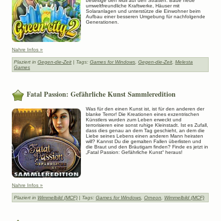
beseitige den Müll auf den Straßen. Baue neue
umweltfreundliche Kraftwerke, Häuser mit
Solaranlagen und unterstütze die Einwohner beim
Aufbau einer besseren Umgebung für nachfolgende
Generationen.
Nahre Infos »
Plaziert in
Gegen-die-Zeit
| Tags:
Games for Windows
,
Gegen-die-Zeit
,
Melesta
Games
Fatal Passion: Gefährliche Kunst Sammleredition
Was für den einen Kunst ist, ist für den anderen der
blanke Terror! Die Kreationen eines exzentrischen
Künstlers wurden zum Leben erweckt und
terrorisieren eine sonst ruhige Kleinstadt. Ist es Zufall,
dass dies genau an dem Tag geschieht, an dem die
Liebe seines Lebens einen anderen Mann heiraten
will? Kannst Du die gemalten Fallen überlisten und
die Braut und den Bräutigam finden? Finde es jetzt in
„Fatal Passion: Gefährliche Kunst“ heraus!
Nahre Infos »
Plaziert in
Wimmelbild (MCF)
| Tags:
Games for Windows
,
Orneon
,
Wimmelbild (MCF)