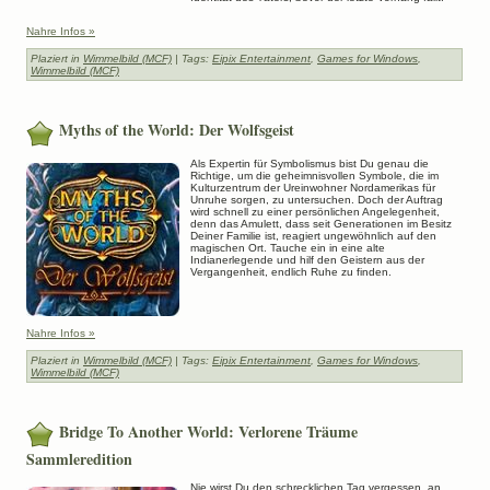
Nahre Infos »
Plaziert in
Wimmelbild (MCF)
| Tags:
Eipix Entertainment
,
Games for Windows
,
Wimmelbild (MCF)
Myths of the World: Der Wolfsgeist
Als Expertin für Symbolismus bist Du genau die
Richtige, um die geheimnisvollen Symbole, die im
Kulturzentrum der Ureinwohner Nordamerikas für
Unruhe sorgen, zu untersuchen. Doch der Auftrag
wird schnell zu einer persönlichen Angelegenheit,
denn das Amulett, dass seit Generationen im Besitz
Deiner Familie ist, reagiert ungewöhnlich auf den
magischen Ort. Tauche ein in eine alte
Indianerlegende und hilf den Geistern aus der
Vergangenheit, endlich Ruhe zu finden.
Nahre Infos »
Plaziert in
Wimmelbild (MCF)
| Tags:
Eipix Entertainment
,
Games for Windows
,
Wimmelbild (MCF)
Bridge To Another World: Verlorene Träume
Sammleredition
Nie wirst Du den schrecklichen Tag vergessen, an