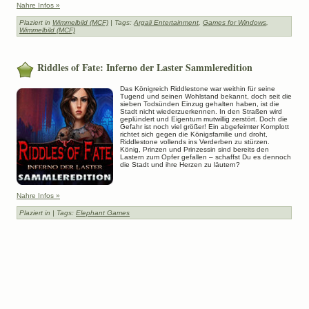
Nahre Infos »
Plaziert in
Wimmelbild (MCF)
| Tags:
Argali Entertainment
,
Games for Windows
,
Wimmelbild (MCF)
Riddles of Fate: Inferno der Laster Sammleredition
Das Königreich Riddlestone war weithin für seine
Tugend und seinen Wohlstand bekannt, doch seit die
sieben Todsünden Einzug gehalten haben, ist die
Stadt nicht wiederzuerkennen. In den Straßen wird
geplündert und Eigentum mutwillig zerstört. Doch die
Gefahr ist noch viel größer! Ein abgefeimter Komplott
richtet sich gegen die Königsfamilie und droht,
Riddlestone vollends ins Verderben zu stürzen.
König, Prinzen und Prinzessin sind bereits den
Lastern zum Opfer gefallen – schaffst Du es dennoch
die Stadt und ihre Herzen zu läutern?
Nahre Infos »
Plaziert in
| Tags:
Elephant Games