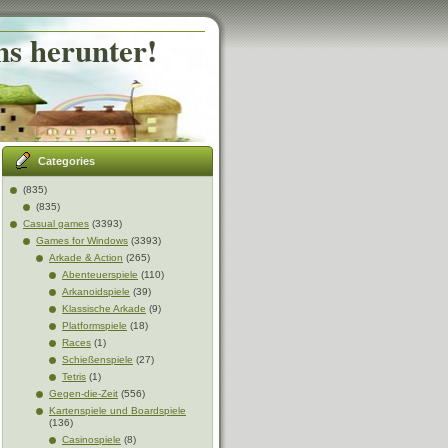
ns herunter!
Categories
(835)
(835)
Casual games
(3393)
Games for Windows
(3393)
Arkade & Action
(265)
Abenteuerspiele
(110)
Arkanoidspiele
(39)
Klassische Arkade
(9)
Platformspiele
(18)
Races
(1)
Schießenspiele
(27)
Tetris
(1)
Gegen-die-Zeit
(556)
Kartenspiele und Boardspiele
(136)
Casinospiele
(8)