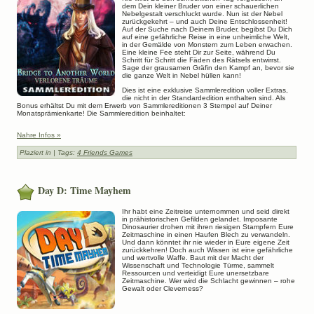
dem Dein kleiner Bruder von einer schauerlichen
Nebelgestalt verschluckt wurde. Nun ist der Nebel
zurückgekehrt – und auch Deine Entschlossenheit!
Auf der Suche nach Deinem Bruder, begibst Du Dich
auf eine gefährliche Reise in eine unheimliche Welt,
in der Gemälde von Monstern zum Leben erwachen.
Eine kleine Fee steht Dir zur Seite, während Du
Schritt für Schritt die Fäden des Rätsels entwirrst.
Sage der grausamen Gräfin den Kampf an, bevor sie
die ganze Welt in Nebel hüllen kann!
Dies ist eine exklusive Sammleredition voller Extras,
die nicht in der Standardedition enthalten sind. Als
Bonus erhältst Du mit dem Erwerb von Sammlereditionen 3 Stempel auf Deiner
Monatsprämienkarte! Die Sammleredition beinhaltet:
Nahre Infos »
Plaziert in
| Tags:
4 Friends Games
Day D: Time Mayhem
Ihr habt eine Zeitreise unternommen und seid direkt
in prähistorischen Gefilden gelandet. Imposante
Dinosaurier drohen mit ihren riesigen Stampfern Eure
Zeitmaschine in einen Haufen Blech zu verwandeln.
Und dann könntet ihr nie wieder in Eure eigene Zeit
zurückkehren! Doch auch Wissen ist eine gefährliche
und wertvolle Waffe. Baut mit der Macht der
Wissenschaft und Technologie Türme, sammelt
Ressourcen und verteidigt Eure unersetzbare
Zeitmaschine. Wer wird die Schlacht gewinnen – rohe
Gewalt oder Cleverness?