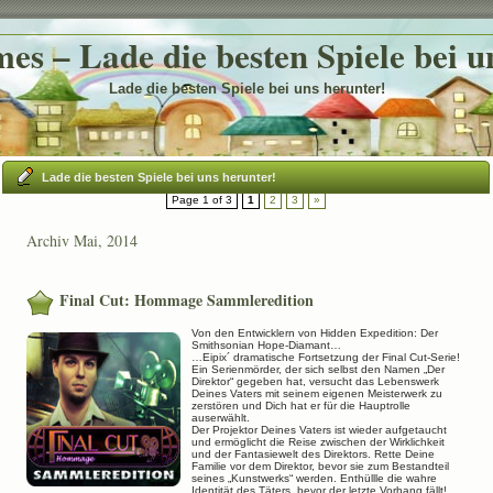
es – Lade die besten Spiele bei u
Lade die besten Spiele bei uns herunter!
Lade die besten Spiele bei uns herunter!
Page 1 of 3
1
2
3
»
Archiv Mai, 2014
Final Cut: Hommage Sammleredition
Von den Entwicklern von Hidden Expedition: Der
Smithsonian Hope-Diamant…
…Eipix´ dramatische Fortsetzung der Final Cut-Serie!
Ein Serienmörder, der sich selbst den Namen „Der
Direktor“ gegeben hat, versucht das Lebenswerk
Deines Vaters mit seinem eigenen Meisterwerk zu
zerstören und Dich hat er für die Hauptrolle
auserwählt.
Der Projektor Deines Vaters ist wieder aufgetaucht
und ermöglicht die Reise zwischen der Wirklichkeit
und der Fantasiewelt des Direktors. Rette Deine
Familie vor dem Direktor, bevor sie zum Bestandteil
seines „Kunstwerks“ werden. Enthüllle die wahre
Identität des Täters, bevor der letzte Vorhang fällt!