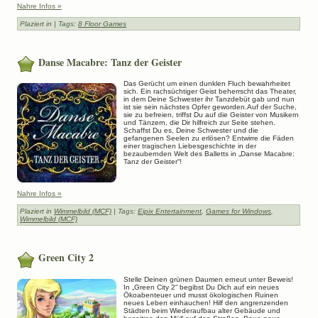
Nahre Infos »
Plaziert in
| Tags:
8 Floor Games
Danse Macabre: Tanz der Geister
Das Gerücht um einen dunklen Fluch bewahrheitet
sich. Ein rachsüchtiger Geist beherrscht das Theater,
in dem Deine Schwester ihr Tanzdebüt gab und nun
ist sie sein nächstes Opfer geworden.Auf der Suche,
sie zu befreien, triffst Du auf die Geister von Musikern
und Tänzern, die Dir hilfreich zur Seite stehen.
Schaffst Du es, Deine Schwester und die
gefangenen Seelen zu erlösen? Entwirre die Fäden
einer tragischen Liebesgeschichte in der
bezaubernden Welt des Balletts in „Danse Macabre:
Tanz der Geister“!
Nahre Infos »
Plaziert in
Wimmelbild (MCF)
| Tags:
Eipix Entertainment
,
Games for Windows
,
Wimmelbild (MCF)
Green City 2
Stelle Deinen grünen Daumen erneut unter Beweis!
In „Green City 2“ begibst Du Dich auf ein neues
Ökoabenteuer und musst ökologischen Ruinen
neues Leben einhauchen! Hilf den angrenzenden
Städten beim Wiederaufbau alter Gebäude und