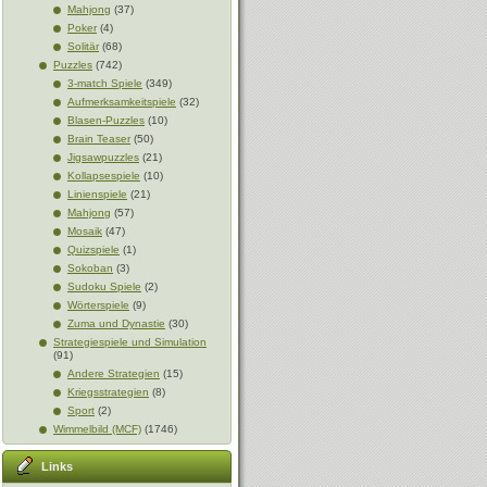
Mahjong
(37)
Poker
(4)
Solitär
(68)
Puzzles
(742)
3-match Spiele
(349)
Aufmerksamkeitspiele
(32)
Blasen-Puzzles
(10)
Brain Teaser
(50)
Jigsawpuzzles
(21)
Kollapsespiele
(10)
Linienspiele
(21)
Mahjong
(57)
Mosaik
(47)
Quizspiele
(1)
Sokoban
(3)
Sudoku Spiele
(2)
Wörterspiele
(9)
Zuma und Dynastie
(30)
Strategiespiele und Simulation
(91)
Andere Strategien
(15)
Kriegsstrategien
(8)
Sport
(2)
Wimmelbild (MCF)
(1746)
Links