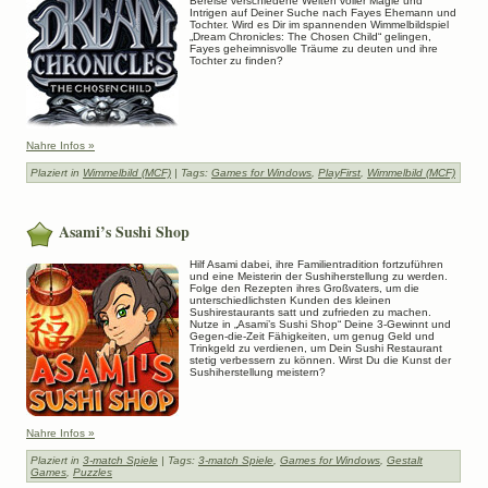
Bereise verschiedene Welten voller Magie und
Intrigen auf Deiner Suche nach Fayes Ehemann und
Tochter. Wird es Dir im spannenden Wimmelbildspiel
„Dream Chronicles: The Chosen Child“ gelingen,
Fayes geheimnisvolle Träume zu deuten und ihre
Tochter zu finden?
Nahre Infos »
Plaziert in
Wimmelbild (MCF)
| Tags:
Games for Windows
,
PlayFirst
,
Wimmelbild (MCF)
Asami’s Sushi Shop
Hilf Asami dabei, ihre Familientradition fortzuführen
und eine Meisterin der Sushiherstellung zu werden.
Folge den Rezepten ihres Großvaters, um die
unterschiedlichsten Kunden des kleinen
Sushirestaurants satt und zufrieden zu machen.
Nutze in „Asami’s Sushi Shop“ Deine 3-Gewinnt und
Gegen-die-Zeit Fähigkeiten, um genug Geld und
Trinkgeld zu verdienen, um Dein Sushi Restaurant
stetig verbessern zu können. Wirst Du die Kunst der
Sushiherstellung meistern?
Nahre Infos »
Plaziert in
3-match Spiele
| Tags:
3-match Spiele
,
Games for Windows
,
Gestalt
Games
,
Puzzles