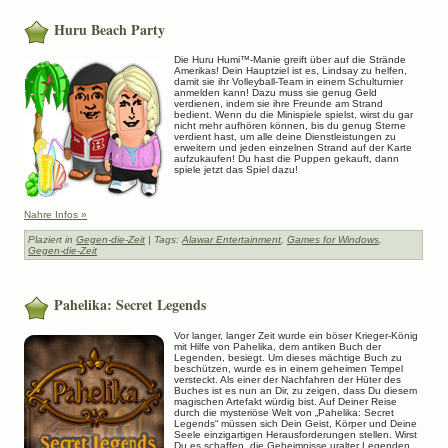
Huru Beach Party
Die Huru Humi™-Manie greift über auf die Strände
Amerikas! Dein Hauptziel ist es, Lindsay zu helfen,
damit sie ihr Volleyball-Team in einem Schulturnier
anmelden kann! Dazu muss sie genug Geld
verdienen, indem sie ihre Freunde am Strand
bedient. Wenn du die Minispiele spielst, wirst du gar
nicht mehr aufhören können, bis du genug Sterne
verdient hast, um alle deine Dienstleistungen zu
erweitern und jeden einzelnen Strand auf der Karte
aufzukaufen! Du hast die Puppen gekauft, dann
spiele jetzt das Spiel dazu!
Nahre Infos »
Plaziert in
Gegen-die-Zeit
| Tags:
Alawar Entertainment
,
Games for Windows
,
Gegen-die-Zeit
Pahelika: Secret Legends
Vor langer, langer Zeit wurde ein böser Krieger-König
mit Hilfe von Pahelika, dem antiken Buch der
Legenden, besiegt. Um dieses mächtige Buch zu
beschützen, wurde es in einem geheimen Tempel
versteckt. Als einer der Nachfahren der Hüter des
Buches ist es nun an Dir, zu zeigen, dass Du diesem
magischen Artefakt würdig bist. Auf Deiner Reise
durch die mysteriöse Welt von „Pahelika: Secret
Legends“ müssen sich Dein Geist, Körper und Deine
Seele einzigartigen Herausforderungen stellen. Wirst
Du es schaffen, die Geheimnisse uralter Legenden