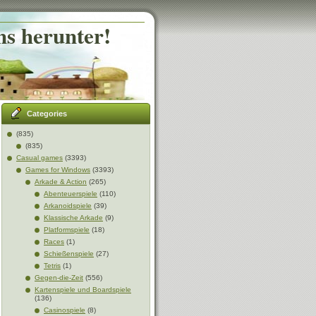
ns herunter!
Categories
(835)
(835)
Casual games
(3393)
Games for Windows
(3393)
Arkade & Action
(265)
Abenteuerspiele
(110)
Arkanoidspiele
(39)
Klassische Arkade
(9)
Platformspiele
(18)
Races
(1)
Schießenspiele
(27)
Tetris
(1)
Gegen-die-Zeit
(556)
Kartenspiele und Boardspiele
(136)
Casinospiele
(8)