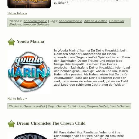
zu lüften?
Nahre Infos »
Plaziert in
Abenteuerspiele
| Tags:
Abenteuerspiele
,
Arkade & Action
,
Games for
Windows
,
Ironcode Software
Youda Marina
In „Youda Marina“ kannst Du Deine Kreativität beim
Gestalten schöner Landschaften mit einem
spanndendem Gegen-die-Zeit Spiel verbinden. Baue
den Jachthafen Deiner Träume und erlebe jede
Menge Urlaubsspaß! Lass beim Bau Deines
exotischen Jachthafens Deiner Kreativität freien Lauf
und behalte genau im Auge, was in und um Deinen
Hafen alles passiert. Als Hafenmeister bist Du dafür
verantwortlich, dass alle Deine Besucher zufrieden
sind, denn wenn sie zufrieden sind, geben sie Geld
aus! Lege den schönsten Jachthafen der Welt an!
Nahre Infos »
Plaziert in
Gegen-die-Zeit
| Tags:
Games for Windows
,
Gegen-die-Zeit
,
YoudaGames
Dream Chronicles The Chosen Child
Hilf Faye dabei, ihre Familie zu finden und ihre
Erinnerungen vor der Feen-Königin zu schützen!