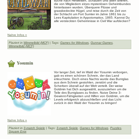
suche nach Hinweisen, Schätzen und alten Briefen,
die von Mitgliedern eines mysteriösen Geheimbundes
hinterlassen wurden. Überquere Flüsse und
grassbedeckte Hügel, und reise durch die Zeit von
der Schlacht um Fort Sumter im Jahre 1861 bis zu
Lees Kapitulation in Appotomattox, 1865. Kannst Du
alle versteckten Geheimnisse in Civil War aufdecken?
Nahre Infos »
Plaziert in
Wimmelbild (MCF)
| Tags:
Games for Windows
,
Gunnar Games
,
Wimmelbild (MCF)
Yosumin
Vor langer Zeit, tief im Wald der Yosumin verborgen,
gab es einen schönen Schrein, der das Land
erleuchtete. Doch eines Nachts wurde das Buntglas
aus dem Schrein gestohlen, zerstört und die
Scherben überall auf der Welt verteilt. Der weise
Goldmin hat Dich ausgewählt, auszuziehen um die
Teile des Buntglases zu finden. Nutze Deine 3-
Gewinnt-Fähigkeiten und Hilfen von Goldmin, um die
Levels erfolgreich abzuschließen und das Licht
zurück in den Wald der Yosumin zu bringen!
Nahre Infos »
Plaziert in
3-match Spiele
| Tags:
3-match Spiele
,
Games for Windows
,
Puzzles
,
Square Enix