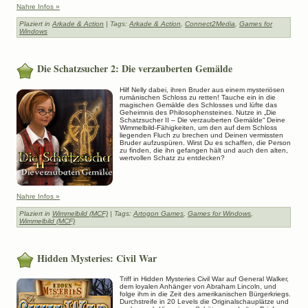
Nahre Infos »
Plaziert in
Arkade & Action
| Tags:
Arkade & Action
,
Connect2Media
,
Games for
Windows
Die Schatzsucher 2: Die verzauberten Gemälde
Hilf Nelly dabei, ihren Bruder aus einem mysteriösen
rumänischen Schloss zu retten! Tauche ein in die
magischen Gemälde des Schlosses und lüfte das
Geheimnis des Philosophensteines. Nutze in „Die
Schatzsucher II – Die verzauberten Gemälde“ Deine
Wimmelbild-Fähigkeiten, um den auf dem Schloss
liegenden Fluch zu brechen und Deinen vermissten
Bruder aufzuspüren. Wirst Du es schaffen, die Person
zu finden, die ihn gefangen hält und auch den alten,
wertvollen Schatz zu entdecken?
Nahre Infos »
Plaziert in
Wimmelbild (MCF)
| Tags:
Artogon Games
,
Games for Windows
,
Wimmelbild (MCF)
Hidden Mysteries: Civil War
Triff in Hidden Mysteries Civil War auf General Walker,
dem loyalen Anhänger von Abraham Lincoln, und
folge ihm in die Zeit des amerikanischen Bürgerkriegs.
Durchstreife in 20 Levels die Originalschauplätze und