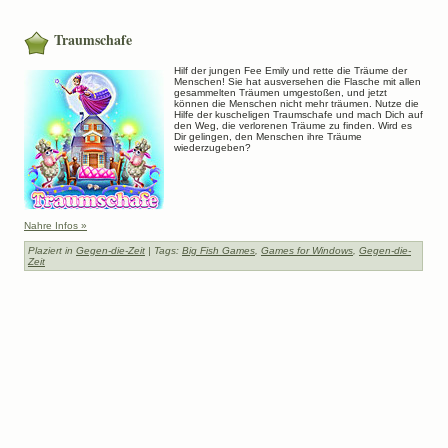
Traumschafe
Hilf der jungen Fee Emily und rette die Träume der
Menschen! Sie hat ausversehen die Flasche mit allen
gesammelten Träumen umgestoßen, und jetzt
können die Menschen nicht mehr träumen. Nutze die
Hilfe der kuscheligen Traumschafe und mach Dich auf
den Weg, die verlorenen Träume zu finden. Wird es
Dir gelingen, den Menschen ihre Träume
wiederzugeben?
Nahre Infos »
Plaziert in
Gegen-die-Zeit
| Tags:
Big Fish Games
,
Games for Windows
,
Gegen-die-
Zeit