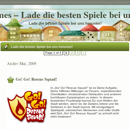
es – Lade die besten Spiele bei u
Lade die besten Spiele bei uns herunter!
Lade die besten Spiele bei uns herunter!
Page 1 of 3
1
2
3
»
Archiv Mai, 2009
Go! Go! Rescue Squad!
In „Go! Go! Rescue Squad!” ist es Deine Aufgabe,
Deine hilflosen Mitbürger vor Feuern, explodierenden
Chemikalien, einstürzenden Gebäuden und anderen
furchtbaren Katastrophen zu retten. In diesem
fesselnden Puzzlespiel kannst Du zum Helden der
Stadt werden, wenn Du die Darwins rettest und die
Gefahren in der Stadt bannst. Mit einzigartigem
Spielspaß, urkomischen Momenten und toller Grafik
wird Dich „Go! Go! Rescue Squad!“ so schnell nicht
mehr loslassen!