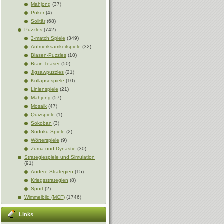
Mahjong
(37)
Poker
(4)
Solitär
(68)
Puzzles
(742)
3-match Spiele
(349)
Aufmerksamkeitspiele
(32)
Blasen-Puzzles
(10)
Brain Teaser
(50)
Jigsawpuzzles
(21)
Kollapsespiele
(10)
Linienspiele
(21)
Mahjong
(57)
Mosaik
(47)
Quizspiele
(1)
Sokoban
(3)
Sudoku Spiele
(2)
Wörterspiele
(9)
Zuma und Dynastie
(30)
Strategiespiele und Simulation
(91)
Andere Strategien
(15)
Kriegsstrategien
(8)
Sport
(2)
Wimmelbild (MCF)
(1746)
Links