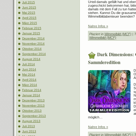
Urteil damals gefällt hat und eb
Juli 2015
zugeschickt bekommen hat, bittet
Juni 2015
damals mit dem Fall zu tun hatt
stehen. Kannst Du die grausam
Mai 2015
Wimmelbildabenteuer beenden?
April 2015
März 2015
Nahre Infos »
Februar 2015
Januar 2015
Plaziert in
Wimmelbild (MCF)
| 
Wimmelbild (MCF)
Dezember 2014
November 2014
Oktober 2014
Dark Dimensions: 
September 2014
August 2014
Sammleredition
Juli 2014
Juni 2014
D
O
Mai 2014
A
April 2014
D
März 2014
S
Februar 2014
s
N
Januar 2014
m
Dezember 2013
k
November 2013
D
e
Oktober 2013
a
September 2013
möglich…
August 2013
Juli 2013
Nahre Infos »
Juni 2013
Plaziert in
Wimmelbild (MCF)
| 