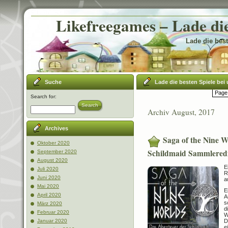
Likefreegames – Lade die
Lade die best
Suche
Lade die besten Spiele bei 
Page 
Search for:
Search
Archiv August, 2017
Archives
Saga of the Nine W
Oktober 2020
Schildmaid Sammleredi
September 2020
August 2020
E
Juli 2020
R
Juni 2020
a
Mai 2020
E
April 2020
A
s
März 2020
d
Februar 2020
W
D
Januar 2020
e