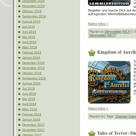
Dezember 2019
m
November 2019
d
Begleiter und mache Dich auf de
Oktober 2019
aufregenden Wimmelbildabenteu
September 2019
August 2019
Nahre Infos »
Juli 2019
Plaziert in
Wimmelbild (MCF)
| 
Juni 2019
Wimmelbild (MCF)
Mai 2019
April 2019
März 2019
Kingdom of Aureli
Februar 2019
Januar 2019
S
Dezember 2018
S
November 2018
d
R
Oktober 2018
E
September 2018
K
g
August 2018
P
Juli 2018
a
Juni 2018
T
Mai 2018
April 2018
Nahre Infos »
März 2018
Februar 2018
Plaziert in
| Tags:
Shaman Game
Januar 2018
Dezember 2017
November 2017
Tales of Terror: D
Oktober 2017