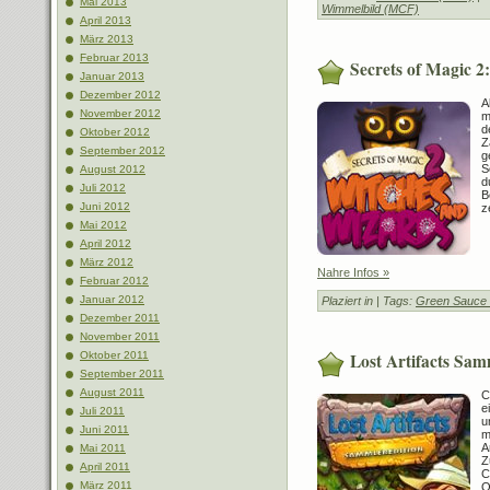
Mai 2013
Wimmelbild (MCF)
April 2013
März 2013
Februar 2013
Secrets of Magic 2
Januar 2013
Dezember 2012
A
November 2012
m
d
Oktober 2012
Z
September 2012
g
S
August 2012
d
Juli 2012
B
Juni 2012
z
Mai 2012
April 2012
März 2012
Nahre Infos »
Februar 2012
Januar 2012
Plaziert in
| Tags:
Green Sauce
Dezember 2011
November 2011
Lost Artifacts Sam
Oktober 2011
September 2011
August 2011
C
e
Juli 2011
u
Juni 2011
m
A
Mai 2011
Z
April 2011
C
März 2011
O