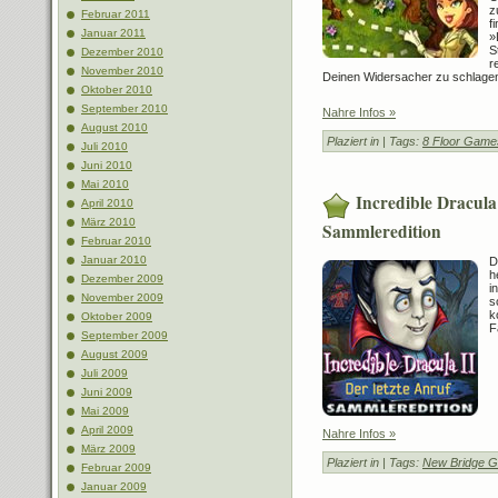
z
Februar 2011
f
Januar 2011
»
S
Dezember 2010
r
November 2010
Deinen Widersacher zu schlage
Oktober 2010
September 2010
Nahre Infos »
August 2010
Plaziert in
| Tags:
8 Floor Game
Juli 2010
Juni 2010
Mai 2010
Incredible Dracula 
April 2010
März 2010
Sammleredition
Februar 2010
Januar 2010
D
h
Dezember 2009
i
November 2009
s
k
Oktober 2009
F
September 2009
August 2009
Juli 2009
Juni 2009
Mai 2009
April 2009
Nahre Infos »
März 2009
Plaziert in
| Tags:
New Bridge 
Februar 2009
Januar 2009