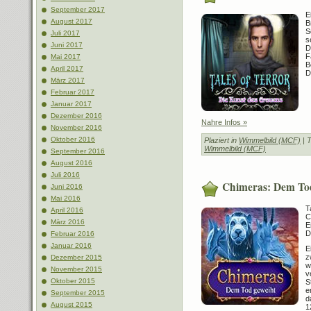
September 2017
E
August 2017
B
S
Juli 2017
s
Juni 2017
D
F
Mai 2017
B
April 2017
D
März 2017
Februar 2017
Januar 2017
Dezember 2016
Nahre Infos »
November 2016
Oktober 2016
Plaziert in
Wimmelbild (MCF)
| 
Wimmelbild (MCF)
September 2016
August 2016
Juli 2016
Chimeras: Dem To
Juni 2016
Mai 2016
T
April 2016
C
März 2016
E
D
Februar 2016
Januar 2016
E
z
Dezember 2015
w
November 2015
v
Oktober 2015
S
e
September 2015
d
August 2015
1