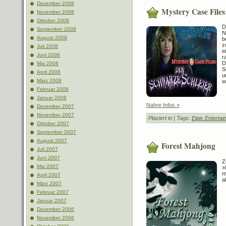
Dezember 2008
Mystery Case Files
November 2008
Oktober 2008
D
September 2008
N
August 2008
b
z
Juli 2008
e
Juni 2008
r
D
Mai 2008
S
April 2008
u
März 2008
w
Februar 2008
Januar 2008
Nahre Infos »
Dezember 2007
November 2007
Plaziert in
| Tags:
Eipix Enterta
Oktober 2007
September 2007
August 2007
Forest Mahjong
Juli 2007
Juni 2007
Z
Mai 2007
»
m
April 2007
a
März 2007
Februar 2007
Januar 2007
Dezember 2006
November 2006