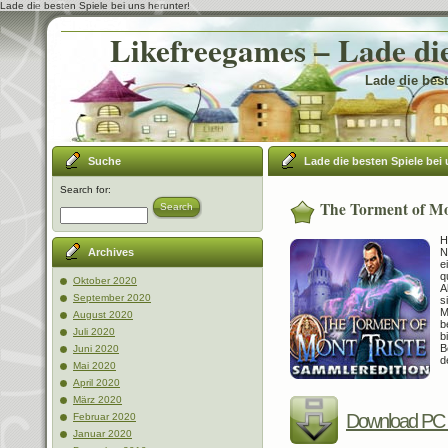
Lade die besten Spiele bei uns herunter!
Likefreegames – Lade die
Lade die best
Suche
Lade die besten Spiele bei 
Search for:
The Torment of Mo
Search
H
N
Archives
e
q
Oktober 2020
A
September 2020
s
M
August 2020
b
Juli 2020
b
B
Juni 2020
d
Mai 2020
April 2020
März 2020
Download PC 
Februar 2020
Januar 2020