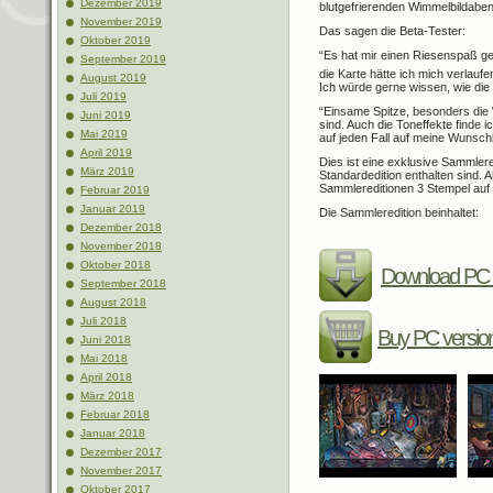
Dezember 2019
blutgefrierenden Wimmelbildaben
November 2019
Das sagen die Beta-Tester:
Oktober 2019
“Es hat mir einen Riesenspaß g
September 2019
die Karte hätte ich mich verlaufe
August 2019
Ich würde gerne wissen, wie die
Juli 2019
“Einsame Spitze, besonders die 
Juni 2019
sind. Auch die Toneffekte finde 
Mai 2019
auf jeden Fall auf meine Wunschl
April 2019
Dies ist eine exklusive Sammleredi
März 2019
Standardedition enthalten sind. 
Sammlereditionen 3 Stempel auf
Februar 2019
Januar 2019
Die Sammleredition beinhaltet:
Dezember 2018
November 2018
Oktober 2018
Download PC 
September 2018
August 2018
Juli 2018
Buy PC versio
Juni 2018
Mai 2018
April 2018
März 2018
Februar 2018
Januar 2018
Dezember 2017
November 2017
Oktober 2017