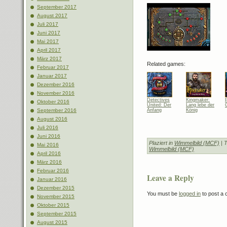
September 2017
August 2017
Juli 2017
Juni 2017
Mai 2017
April 2017
März 2017
Related games:
Februar 2017
Januar 2017
Dezember 2016
November 2016
Detectives
Kingmaker:
Oktober 2016
United: Der
Lang lebe der
Anfang
König
September 2016
August 2016
Juli 2016
Juni 2016
Plaziert in
Wimmelbild (MCF)
| 
Mai 2016
Wimmelbild (MCF)
April 2016
März 2016
Februar 2016
Leave a Reply
Januar 2016
Dezember 2015
You must be
logged in
to post a
November 2015
Oktober 2015
September 2015
August 2015