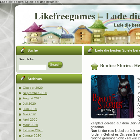
Lade die besten Spiele bei uns herunter!
Likefreegames – Lade die
Lade die best
Suche
Lade die besten Spiele bei 
Search for:
Bonfire Stories: H
Search
E
w
Archives
p
a
Oktober 2020
M
September 2020
g
August 2020
S
Juli 2020
A
d
Juni 2020
e
Mai 2020
w
f
April 2020
Zeltplatz gereist, auf dem Dein 
März 2020
geschah.
Februar 2020
Nun ist der rote Nebel zurück u
fordern. Gelingt es Dir, sein Geh
Januar 2020
gleiche grausige Schicksal wie De