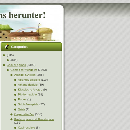
ns herunter!
Categories
(835)
(835)
Casual games
(3393)
Games for Windows
(3393)
Arkade & Action
(265)
Abenteuerspiele
(110)
Arkanoidspiele
(39)
Klassische Arkade
(9)
Platformspiele
(18)
Races
(1)
Schießenspiele
(27)
Tetris
(1)
Gegen-die-Zeit
(556)
Kartenspiele und Boardspiele
(136)
Casinospiele
(8)