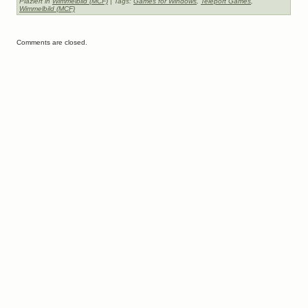
Plaziert in
Wimmelbild (MCF)
| Tags:
Games for Windows
,
Teleport Games
,
Wimmelbild (MCF)
Comments are closed.