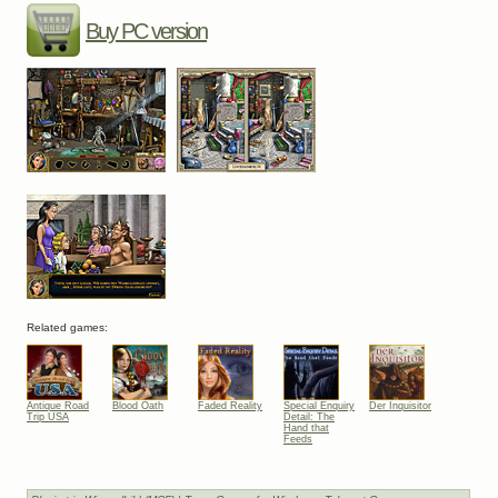
Buy PC version
Related games:
Antique Road
Blood Oath
Faded Reality
Special Enquiry
Der Inquisitor
Trip USA
Detail: The
Hand that
Feeds