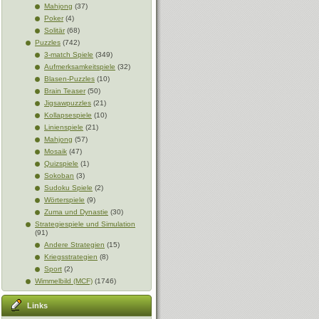
Mahjong
(37)
Poker
(4)
Solitär
(68)
Puzzles
(742)
3-match Spiele
(349)
Aufmerksamkeitspiele
(32)
Blasen-Puzzles
(10)
Brain Teaser
(50)
Jigsawpuzzles
(21)
Kollapsespiele
(10)
Linienspiele
(21)
Mahjong
(57)
Mosaik
(47)
Quizspiele
(1)
Sokoban
(3)
Sudoku Spiele
(2)
Wörterspiele
(9)
Zuma und Dynastie
(30)
Strategiespiele und Simulation
(91)
Andere Strategien
(15)
Kriegsstrategien
(8)
Sport
(2)
Wimmelbild (MCF)
(1746)
Links