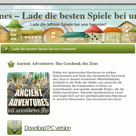
es – Lade die besten Spiele bei u
Lade die besten Spiele bei uns herunter!
Lade die besten Spiele bei uns herunter!
Ancient Adventures: Das Geschenk des Zeus
Erlebe ein spannendes Abenteuer im antiken
Griechenland und finde das fantastische Geschenk
des Zeus in diesem fesselnden Wimmelbildspiel.
Schlüpfe in die Rolle der Heldin und versuche die
Geheimnisse der Katakomben in Athen zu
entschlüsseln und sammle wertvolle Perlen, die die
Götter beschützen. Erkunde wunderschöne Level
und begib Dich auf ein atemberaubendes Abenteuer
in „Ancient Adventures: Das Geschenk des Zeus“.
Download PC version