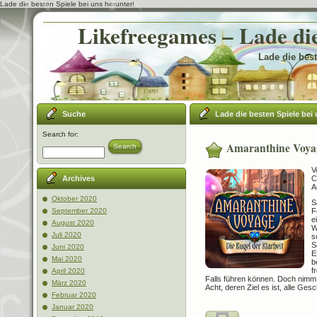
Lade die besten Spiele bei uns herunter!
Likefreegames – Lade die
Lade die best
Suche
Lade die besten Spiele bei 
Search for:
Amaranthine Voyag
Search
V
C
Archives
A
Oktober 2020
S
F
September 2020
e
August 2020
W
Juli 2020
s
S
Juni 2020
E
Mai 2020
b
f
April 2020
Falls führen können. Doch nimm 
März 2020
Acht, deren Ziel es ist, alle Ge
Februar 2020
Januar 2020