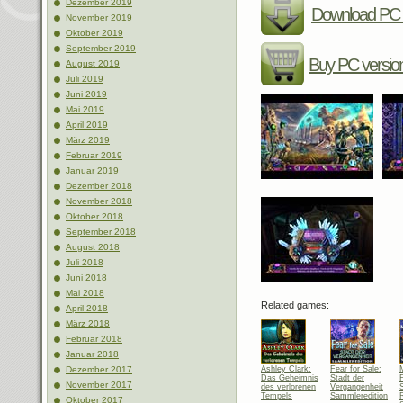
Dezember 2019
Download PC 
November 2019
Oktober 2019
September 2019
Buy PC versio
August 2019
Juli 2019
Juni 2019
Mai 2019
April 2019
März 2019
Februar 2019
Januar 2019
Dezember 2018
November 2018
Oktober 2018
September 2018
August 2018
Juli 2018
Juni 2018
Mai 2018
Related games:
April 2018
März 2018
Februar 2018
Januar 2018
Ashley Clark:
Fear for Sale:
Dezember 2017
Das Geheimnis
Stadt der
F
November 2017
des verlorenen
Vergangenheit
Tempels
Sammleredition
Oktober 2017