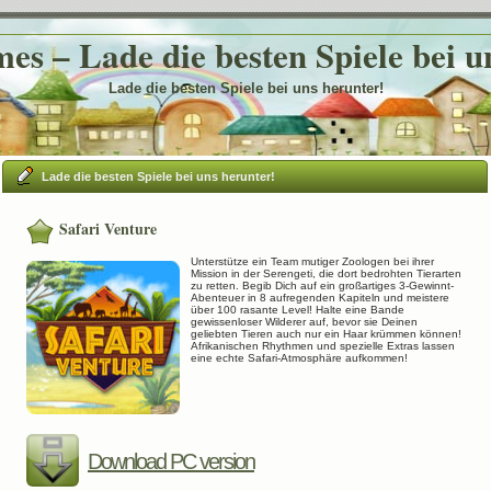
es – Lade die besten Spiele bei u
Lade die besten Spiele bei uns herunter!
Lade die besten Spiele bei uns herunter!
Safari Venture
Unterstütze ein Team mutiger Zoologen bei ihrer
Mission in der Serengeti, die dort bedrohten Tierarten
zu retten. Begib Dich auf ein großartiges 3-Gewinnt-
Abenteuer in 8 aufregenden Kapiteln und meistere
über 100 rasante Level! Halte eine Bande
gewissenloser Wilderer auf, bevor sie Deinen
geliebten Tieren auch nur ein Haar krümmen können!
Afrikanischen Rhythmen und spezielle Extras lassen
eine echte Safari-Atmosphäre aufkommen!
Download PC version