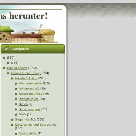
ns herunter!
Categories
(835)
(835)
Casual games
(3393)
Games for Windows
(3393)
Arkade & Action
(265)
Abenteuerspiele
(110)
Arkanoidspiele
(39)
Klassische Arkade
(9)
Platformspiele
(18)
Races
(1)
Schießenspiele
(27)
Tetris
(1)
Gegen-die-Zeit
(556)
Kartenspiele und Boardspiele
(136)
Casinospiele
(8)