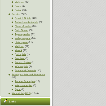
Mahjong
(37)
Poker
(4)
Solitär
(68)
Puzzles
(742)
3-match Spiele
(349)
Aufmerksamkeitspiele
(32)
Blasen-Puzzles
(10)
Brain Teaser
(50)
Jigsawpuzzles
(21)
Kollapsespiele
(10)
Linienspiele
(21)
Mahjong
(57)
Mosaik
(47)
Quizspiele
(1)
Sokoban
(3)
Sudoku Spiele
(2)
Wörterspiele
(9)
Zuma und Dynastie
(30)
Strategiespiele und Simulation
(91)
Andere Strategien
(15)
Kriegsstrategien
(8)
Sport
(2)
Wimmelbild (MCF)
(1746)
Links