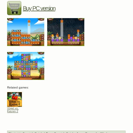
Buy PC version
Related games:
Vögel vs.
Katzen 2