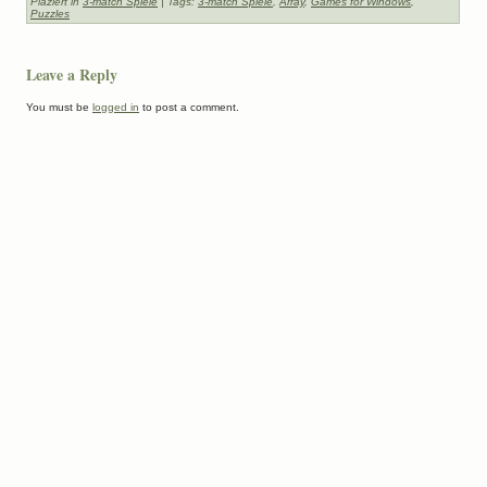
Plaziert in
3-match Spiele
| Tags:
3-match Spiele
,
Array
,
Games for Windows
,
Puzzles
Leave a Reply
You must be
logged in
to post a comment.