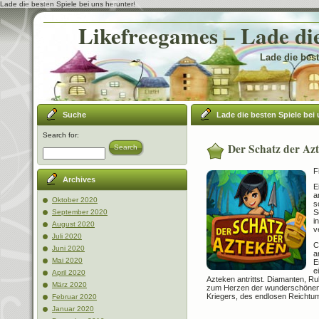
Lade die besten Spiele bei uns herunter!
Likefreegames – Lade die
Lade die best
Suche
Lade die besten Spiele bei 
Search for:
Der Schatz der Az
Search
F
Archives
E
a
Oktober 2020
s
S
September 2020
i
August 2020
v
Juli 2020
C
Juni 2020
a
Mai 2020
E
e
April 2020
Azteken antrittst. Diamanten, Ru
März 2020
zum Herzen der wunderschönen 
Kriegers, des endlosen Reichtu
Februar 2020
Januar 2020