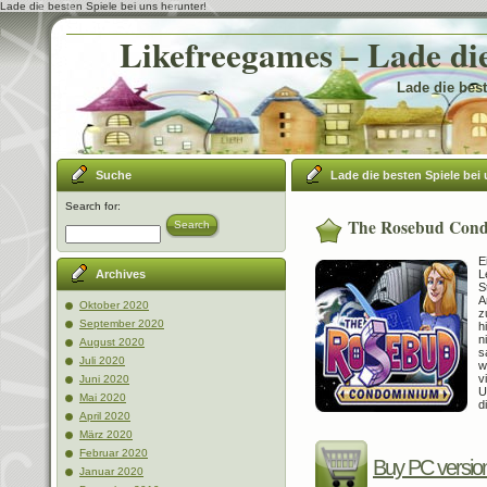
Lade die besten Spiele bei uns herunter!
Likefreegames – Lade die
Lade die best
Suche
Lade die besten Spiele bei 
Search for:
The Rosebud Con
Search
E
L
Archives
S
A
Oktober 2020
z
September 2020
h
n
August 2020
s
Juli 2020
w
v
Juni 2020
U
Mai 2020
d
April 2020
März 2020
Februar 2020
Buy PC versio
Januar 2020