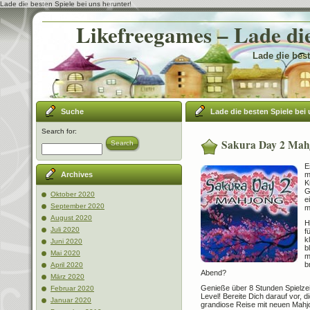
Lade die besten Spiele bei uns herunter!
Likefreegames – Lade die
Lade die best
Suche
Lade die besten Spiele bei 
Search for:
Sakura Day 2 Mah
Search
E
m
Archives
K
G
Oktober 2020
e
September 2020
m
August 2020
H
Juli 2020
f
k
Juni 2020
b
Mai 2020
m
b
April 2020
Abend?
März 2020
Genieße über 8 Stunden Spielzei
Februar 2020
Level! Bereite Dich darauf vor,
Januar 2020
grandiose Reise mit neuen Mahjon