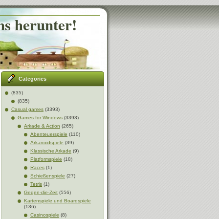
ns herunter!
Categories
(835)
(835)
Casual games
(3393)
Games for Windows
(3393)
Arkade & Action
(265)
Abenteuerspiele
(110)
Arkanoidspiele
(39)
Klassische Arkade
(9)
Platformspiele
(18)
Races
(1)
Schießenspiele
(27)
Tetris
(1)
Gegen-die-Zeit
(556)
Kartenspiele und Boardspiele
(136)
Casinospiele
(8)