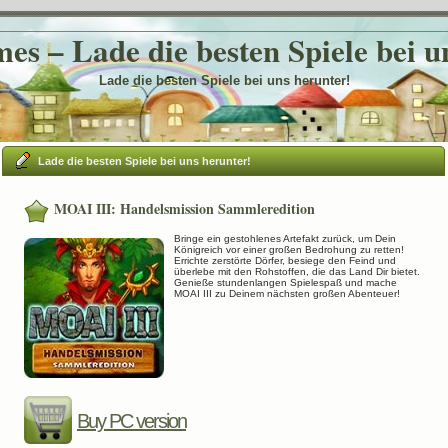
es – Lade die besten Spiele bei u
Lade die besten Spiele bei uns herunter!
Lade die besten Spiele bei uns herunter!
MOAI III: Handelsmission Sammleredition
Bringe ein gestohlenes Artefakt zurück, um Dein
Königreich vor einer großen Bedrohung zu retten!
Errichte zerstörte Dörfer, besiege den Feind und
überlebe mit den Rohstoffen, die das Land Dir bietet.
Genieße stundenlangen Spielespaß und mache
MOAI III zu Deinem nächsten großen Abenteuer!
Buy PC version