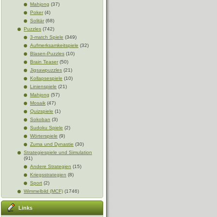
Mahjong
(37)
Poker
(4)
Solitär
(68)
Puzzles
(742)
3-match Spiele
(349)
Aufmerksamkeitspiele
(32)
Blasen-Puzzles
(10)
Brain Teaser
(50)
Jigsawpuzzles
(21)
Kollapsespiele
(10)
Linienspiele
(21)
Mahjong
(57)
Mosaik
(47)
Quizspiele
(1)
Sokoban
(3)
Sudoku Spiele
(2)
Wörterspiele
(9)
Zuma und Dynastie
(30)
Strategiespiele und Simulation
(91)
Andere Strategien
(15)
Kriegsstrategien
(8)
Sport
(2)
Wimmelbild (MCF)
(1746)
Links