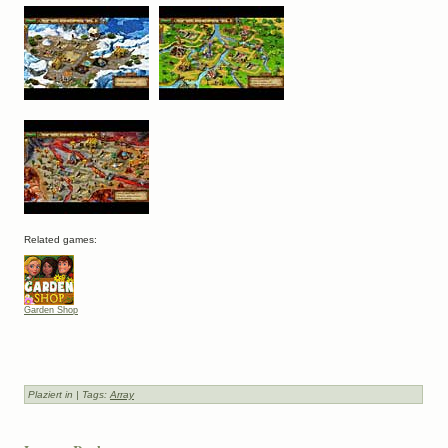
Related games:
Garden Shop
Plaziert in
| Tags:
Array